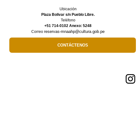
Ubicación
Plaza Bolivar s/n Pueblo Libre.
Teléfono
+51 714-0102 Anexo: 5248
reservas-mnaahp@cultura.gob.pe
Correo
CONTÁCTENOS
Síguenos en:
Enlaces de Interés
Ministerio de Cultura
Museo de sitio del Santuario de Pachacamac
Museos del Ministerio de Cultura