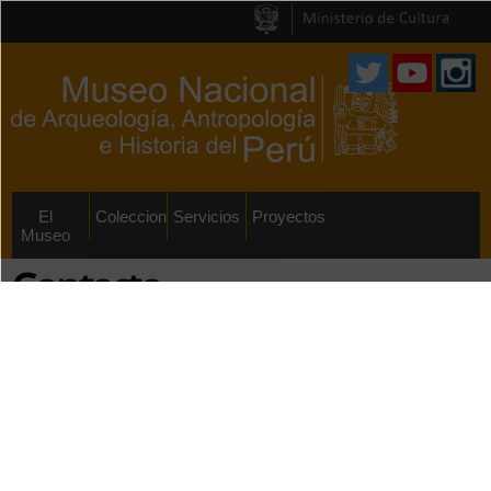
Pasar al
contenido
principal
El
Colecciones
Servicios
Proyectos
Museo
Contacto
Nombres
*
Apellidos
*
País
*