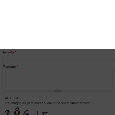
Correo electrónico
*
Área del museo al que va dirigido
*
Teléfono
*
Asunto
*
Mensaje
*
CAPTCHA
Esta imagen es para evitar el envío de spam automatizado