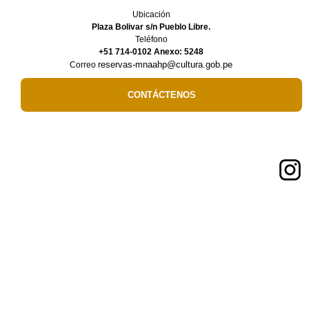
Ubicación
Plaza Bolivar s/n Pueblo Libre.
Teléfono
+51 714-0102 Anexo: 5248
reservas-mnaahp@cultura.gob.pe
Correo
CONTÁCTENOS
Síguenos en:
Enlaces de Interés
Ministerio de Cultura
Museo de sitio del Santuario de Pachacamac
Museos del Ministerio de Cultura