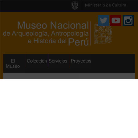
Pasar al
contenido
principal
El
Colecciones
Servicios
Proyectos
Museo
El Museo