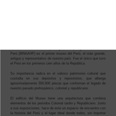
¿Quiénes somos?
El Museo Nacional de Arqueología, Antropología e Historia del
Perú (MNAAHP) es el primer museo del Perú; el más grande,
antiguo y representativo de nuestro país. Fue el único que tuvo
el Perú en los primeros cien años de la República.
Su importancia radica en el valioso patrimonio cultural que
custodia en sus depósitos y repositorios, que alberga
aproximadamente 300,000 piezas que conforman el legado de
nuestro pasado prehispánico, colonial y republicano.
El edificio del Museo tiene una arquitectura que combina
elementos de los periodos Colonial tardio y Republicano. Junto
a sus exposiciones, hace de este un espacio de encuentro con
la historia del Perú y el lugar ideal donde todos, sin importar