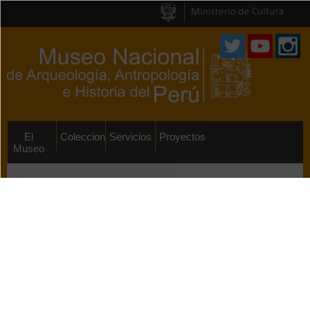
Pasar al
contenido
principal
El
Colecciones
Servicios
Proyectos
Museo
Proyectos