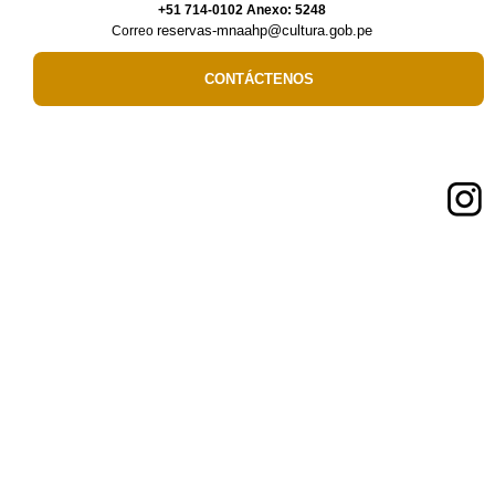
+51 714-0102 Anexo: 5248
reservas-mnaahp@cultura.gob.pe
Correo
CONTÁCTENOS
Síguenos en:
Enlaces de Interés
Ministerio de Cultura
Museo de sitio del Santuario de Pachacamac
Museos del Ministerio de Cultura
Biblioteca Nacional del Perú
Qhapaq Ñan