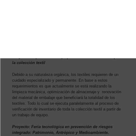
Proyectos de conservación
Proyecto de preservación y optimización de almacenaje de
la colección textil
Debido a su naturaleza orgánica, los textiles requieren de un
cuidado especializado y permanente. En base a estos
requerimientos es que actualmente se está realizando la
limpieza mecánica, optimización de almacenaje y renovación
del material de embalaje que beneficiará la totalidad de los
textiles. Todo lo cual se ejecuta paralelamente al proceso de
verificación de inventario de toda la colección textil a partir de
un trabajo de equipo.
Proyecto: Feria tecnológica en prevención de riesgos
integrado: Patrimonio, Antrópico y Medioambiente.