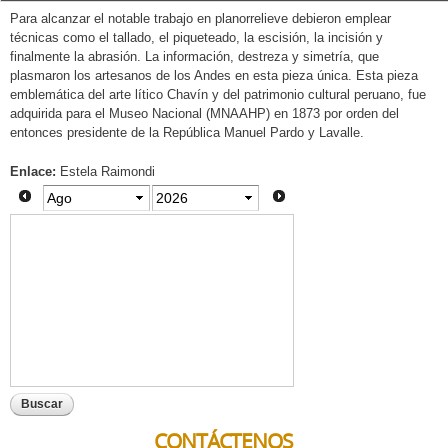
Para alcanzar el notable trabajo en planorrelieve debieron emplear
técnicas como el tallado, el piqueteado, la escisión, la incisión y
finalmente la abrasión. La información, destreza y simetría, que
plasmaron los artesanos de los Andes en esta pieza única. Esta pieza
emblemática del arte lítico Chavín y del patrimonio cultural peruano, fue
adquirida para el Museo Nacional (MNAAHP) en 1873 por orden del
entonces presidente de la República Manuel Pardo y Lavalle.
Enlace:
Estela Raimondi
Do
Lu
Ma
Mi
Ju
Vi
Sa
1
2
3
4
5
6
7
8
9
10
11
12
13
14
15
16
17
18
19
20
21
22
23
24
25
26
27
28
29
30
31
CONTÁCTENOS