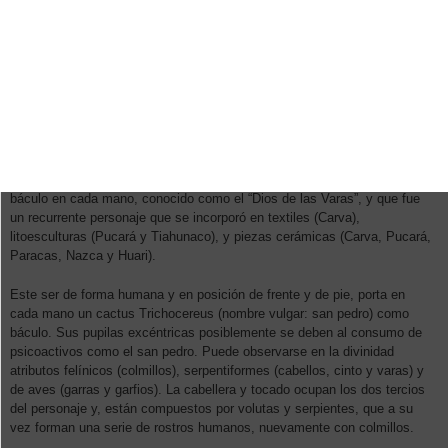
Orígenes
En esta pieza podemos apreciar a un ser antropomorfo que porta un
báculo en cada mano, conocido como el “Dios de las Varas”, y que fue
un recurrente personaje que se incorporó en textiles (Carva),
litoesculturas (Pucará y Tiahunaco), y piezas cerámicas (Carva, Pucará,
Paracas, Nazca y Huari).
Este ser de forma humana y en posición de frente y de pie, porta en
cada mano un cactus Trichocereus (nombre vulgar: san pedro) como
báculo. Sus pupilas excéntricas posiblemente se deben al consumo de
psicoactivos como el san pedro. Puede observarse en la divinidad
atributos felínicos (colmillos), serpentiformes (cabellos, cinto y varas) y
de aves (garras y garfios). La cabellera y tocado ocupan los dos tercios
del personaje y, están compuestos por volutas y serpientes, que a su
vez forman una serie de rostros humanos, nuevamente con colmillos.