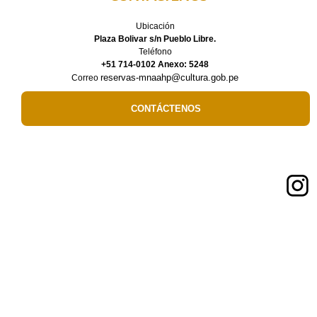
Ubicación
Plaza Bolivar s/n Pueblo Libre.
Teléfono
+51 714-0102 Anexo: 5248
reservas-mnaahp@cultura.gob.pe
Correo
CONTÁCTENOS
Síguenos en:
Enlaces de Interés
Ministerio de Cultura
Museo de sitio del Santuario de Pachacamac