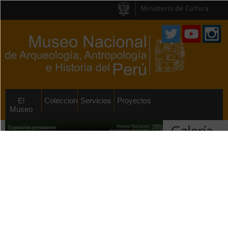
Pasar al
contenido
principal
El
Colecciones
Servicios
Proyectos
Museo
Galería