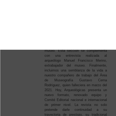
2022. La presente edición presenta
catorce artículos de reconocidos
especialistas y jóvenes investigadores
quienes exhiben sus estudios y avances
de investigación. Las contribuciones para
este número abarcan diferentes áreas
geográficas, así como el análisis y
metodologías que aportan al desarrollo
de la arqueología. También, incluimos un
dossier dedicado a las colecciones del
museo. Esta sección se complementa
con una entrevista realizada al
arqueólogo Manuel Francisco Merino,
extrabajador del museo. Finalmente,
incluimos una semblanza de la vida a
nuestro compañero de trabajo del Área
de Museografía Gustavo Cerna
Rodríguez, quien falleciera en marzo del
2021. Hoy, Arqueológicas presenta un
nuevo formato, renovado equipo y
Comité Editorial nacional e internacional
de primer nivel. La revista no solo
pretende darle continuidad a su
trayectoria de prestigio, su tradicional