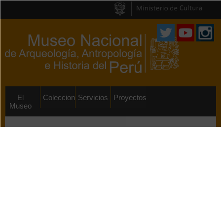
Pasar al
contenido
principal
El
Colecciones
Servicios
Proyectos
Museo
Proyectos
Revista Arqueológicas 31
Autor:
El Museo Nacional de
Arqueología, Antropología e Historia
presenta el número 31 de la revista
Arqueológicas, correspondiente al año