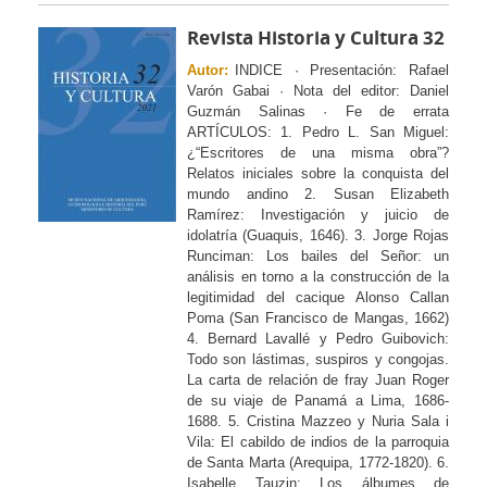
Revista Historia y Cultura 32
Autor:
INDICE · Presentación: Rafael
Varón Gabai · Nota del editor: Daniel
Guzmán Salinas · Fe de errata
ARTÍCULOS: 1. Pedro L. San Miguel:
¿“Escritores de una misma obra”?
Relatos iniciales sobre la conquista del
mundo andino 2. Susan Elizabeth
Ramírez: Investigación y juicio de
idolatría (Guaquis, 1646). 3. Jorge Rojas
Runciman: Los bailes del Señor: un
análisis en torno a la construcción de la
legitimidad del cacique Alonso Callan
Poma (San Francisco de Mangas, 1662)
4. Bernard Lavallé y Pedro Guibovich:
Todo son lástimas, suspiros y congojas.
La carta de relación de fray Juan Roger
de su viaje de Panamá a Lima, 1686-
1688. 5. Cristina Mazzeo y Nuria Sala i
Vila: El cabildo de indios de la parroquia
de Santa Marta (Arequipa, 1772-1820). 6.
Isabelle Tauzin: Los álbumes de