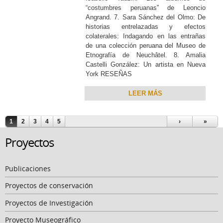
“costumbres peruanas” de Leoncio
Angrand. 7. Sara Sánchez del Olmo: De
historias entrelazadas y efectos
colaterales: Indagando en las entrañas
de una colección peruana del Museo de
Etnografía de Neuchâtel. 8. Amalia
Castelli González: Un artista en Nueva
York RESEÑAS​
LEER MÁS
Páginas
1
2
3
4
5
›
»
Proyectos
Publicaciones
Proyectos de conservación
Proyectos de Investigación
Proyecto Museográfico