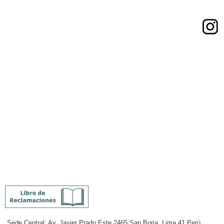
Síguenos en:
Enlaces de Interés
Ministerio de Cultura
Museo de sitio del Santuario de Pachacamac
Museos del Ministerio de Cultura
Biblioteca Nacional del Perú
Qhapaq Ñan
Unesco
Sede Central: Av. Javier Prado Este 2465 San Borja, Lima 41 Perú