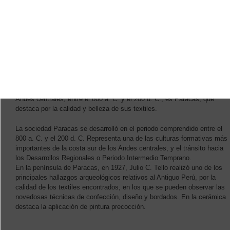
Paracas
Una de las culturas formativas más resaltantes de la costa sur de los
Andes centrales, entre el 800 a. C. y el 200 d. C., es Paracas, que
destaca por la calidad y belleza de sus textiles.
La sociedad Paracas se desarrolló en el periodo comprendido entre el
800 a. C. y el 200 d. C. Representa una de las culturas formativas más
importantes de la costa sur de los Andes centrales, y el tránsito hacia
los Desarrollos Regionales o Periodo Intermedio Temprano.
En la península de Paracas, en 1927, Julio C. Tello realizó uno de los
principales hallazgos arqueológicos relativos al Antiguo Perú, por la
calidad de los textiles encontrados, en los que se pueden observar las
novedosas técnicas de confección, diseño y bordados. En la cerámica
destaca la aplicación de pintura precocción.