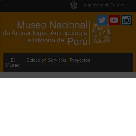
Pasar al
contenido
principal
El
Colecciones
Servicios
Proyectos
Museo
Exposiciones